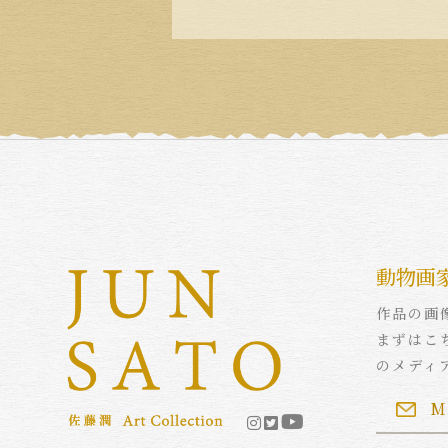
動物画
作品の画
まずはこ
のメディ
M