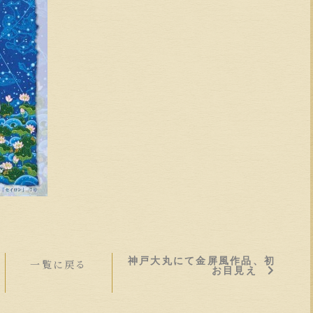
神戸大丸にて金屏風作品、初
一覧に戻る
お目見え