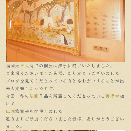
福岡天
神大
丸での個展は無事に終了いたしました。
ご来場くださいました皆様、ありがとうございました。
ブログを見てくださっている方ともお会いすることが出
来大変嬉しかったです。
今回、私の
仏画
作品を所蔵してくださっている
菩提寺
様
にて
仏画
鑑賞会を開催しました。
遠方よりご参加くださいました皆様、ありがとうござい
ました。