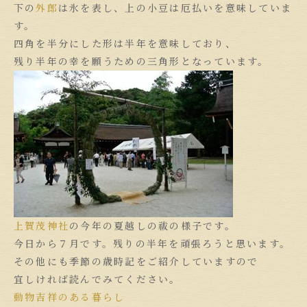
下の
外郎
は氷を表し、上の小豆は厄払いを意味していま
す。
四角を半分にした形は半年を意味しており、
残り半年の幸を願うための三角形となっています。
上賀茂神社
の今年の夏越しの祓の様子です。
今日から７月です。残りの半年を頑張ろうと思います。
その他にも季節の歳時記をご紹介していますので
宜しければ読んでみてください。
動物吉祥のある暮らし