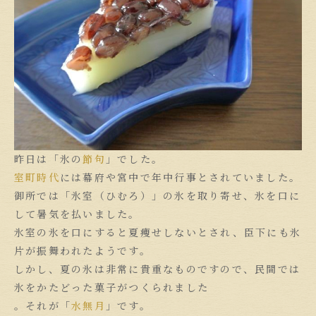
昨日は「氷の
節句
」でした。
室町時代
には幕府や宮中で年中行事とされていました。
御所では「氷室（ひむろ）」の氷を取り寄せ、氷を口に
して暑気を払いました。
氷室の氷を口にすると夏痩せしないとされ、臣下にも氷
片が振舞われたようです。
しかし、夏の氷は非常に貴重なものですので、民間では
氷をかたどった菓子がつくられました
。それが「
水無月
」です。