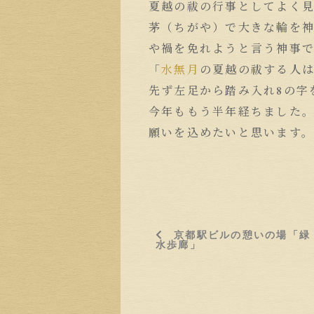
夏越の祓の行事としてよく
茅（ちがや）で大きな輪を
や禍を免れようと言う神事
「
水無月
の夏越の祓する人
先ず左足から踏み入れ8の字
今年ももう半年経ちました
願いを込めたいと思います
京都駅ビルの憩いの場「緑
水歩廊」