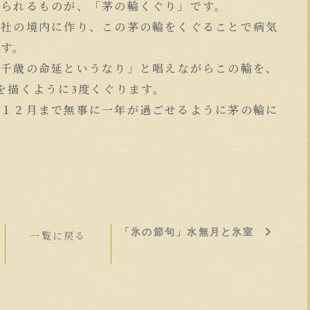
見られるものが、「茅の輪くぐり」です。
神社の境内に作り、この茅の輪をくぐることで病気
です。
は千歳の命延というなり」と唱えながらこの輪を、
を描くように3度くぐります。
。１２月まで無事に一年が過ごせるように茅の輪に
。
「氷の節句」水無月と氷室
一覧に戻る