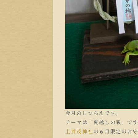
今月のしつらえです。
テーマは「夏越しの祓」で
上賀茂神社
の６月限定のお