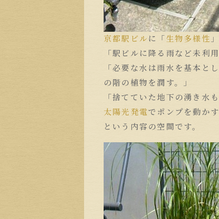
京都駅ビル
に「
生物多様性
「駅ビルに降る雨など未利
「必要な水は雨水を基本とし
の階の植物を潤す。」
「捨てていた地下の湧き水も
太陽光発電
でポンプを動か
という内容の空間です。