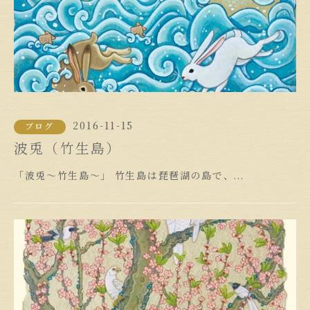
2016-11-15
ブログ
波兎（竹生島）
「波兎〜竹生島〜」 竹生島は琵琶湖の島で、...