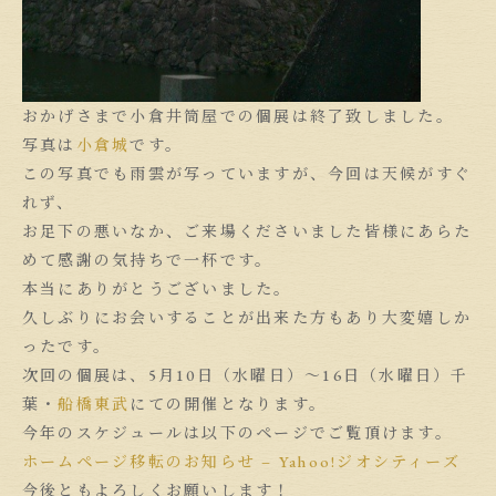
おかげさまで小倉井筒屋での個展は終了致しました。
写真は
小倉城
です。
この写真でも雨雲が写っていますが、今回は天候がすぐ
れず、
お足下の悪いなか、ご来場くださいました皆様にあらた
めて感謝の気持ちで一杯です。
本当にありがとうございました。
久しぶりにお会いすることが出来た方もあり大変嬉しか
ったです。
次回の個展は、5月10日（水曜日）〜16日（水曜日）千
葉・
船橋
東武
にての開催となります。
今年のスケジュールは以下のページでご覧頂けます。
ホームページ移転のお知らせ – Yahoo!ジオシティーズ
今後ともよろしくお願いします！