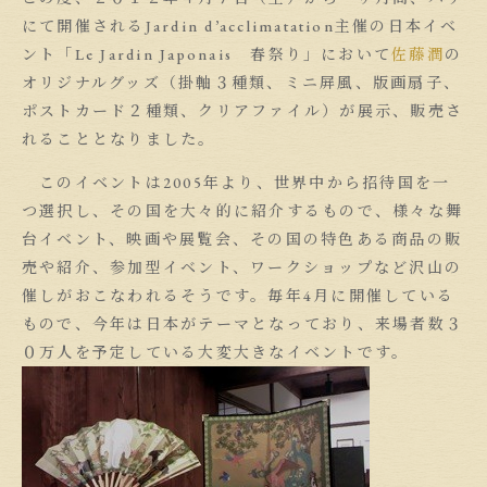
にて開催されるJardin d’acclimatation主催の日本イベ
ント「Le Jardin Japonais 春祭り」において
佐藤潤
の
オリジナルグッズ（掛軸３種類、ミニ屏風、版画扇子、
ポストカード２種類、クリアファイル）が展示、販売さ
れることとなりました。
このイベントは2005年より、世界中から招待国を一
つ選択し、その国を大々的に紹介するもので、様々な舞
台イベント、映画や展覧会、その国の特色ある商品の販
売や紹介、参加型イベント、ワークショップなど沢山の
催しがおこなわれるそうです。毎年4月に開催している
もので、今年は日本がテーマとなっており、来場者数３
０万人を予定している大変大きなイベントです。