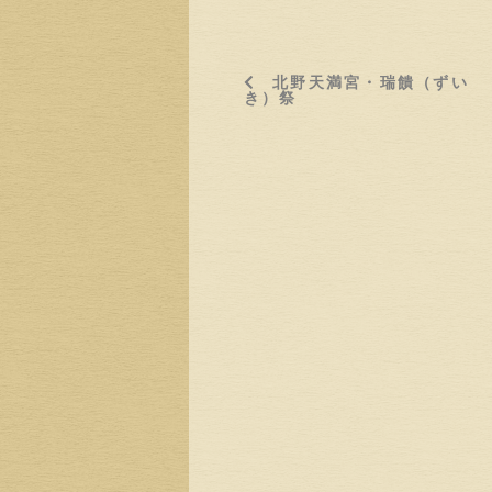
北野天満宮・瑞饋（ずい
き）祭