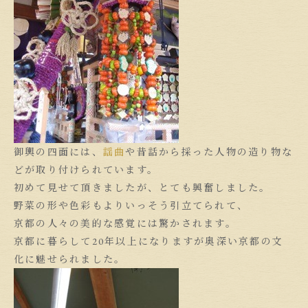
御輿の四面には、
謡曲
や昔話から採った人物の造り物な
どが取り付けられています。
初めて見せて頂きましたが、とても興奮しました。
野菜の形や色彩もよりいっそう引立てられて、
京都の人々の美的な感覚には驚かされます。
京都に暮らして20年以上になりますが奥深い京都の文
化に魅せられました。