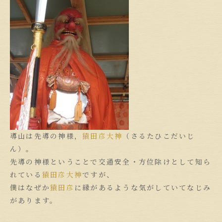
導山は先導の神様，
猿田彦大神
（さるたひこだいじ
ん）。
先導の神様ということで交通安全・方位除けとして知ら
れている
猿田彦大神
ですが、
僕はなぜか
猿田彦
に縁があるような気がしていてなじみ
があります。