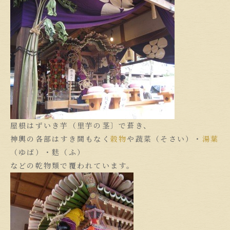
屋根はずいき芋（里芋の茎〕で葺き、
神輿の各部はすき間もなく
穀物
や蔬菜（そさい）・
湯葉
（ゆば）・麩（ふ）
などの乾物類で覆われています。