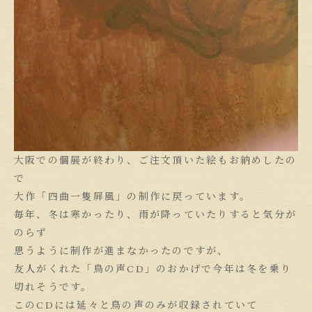
大阪での個展が終わり、ご注文頂いた絵もお納めしたの
で
大作「四曲一隻屏風」の制作に戻っています。
毎年、冬は寒かったり、雨が降っていたりすると気分が
のらず
思うように制作が進まなかったのですが、
友人がくれた「鳥の声CD」のおかげで今年は冬を乗り
切れそうです。
このCDには延々と鳥の声のみが収録されていて