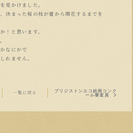
んを見かけました。
年、決まった桜の枝が蕾から開花するまでを
たか！と思います。
す。
グかなにかで
もしれません。
ブリジストンエコ絵画コンク
一覧に戻る
ール審査員