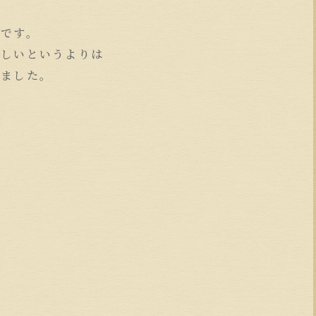
々です。
ましいというよりは
りました。