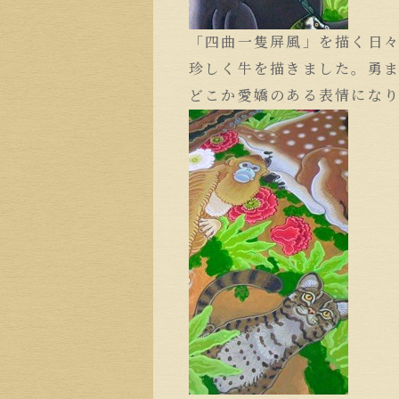
「四曲一隻屏風」を描く日
珍しく牛を描きました。勇
どこか愛嬌のある表情にな