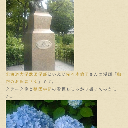
北海道大学
獣医学部
といえば
佐々木倫子
さんの漫画「
動
物のお医者さん
」です。
クラーク像と
獣医学部
の看板もしっかり撮ってみまし
た。