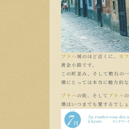
プラハ
城のほど近くに、
カ
黄金小路です。
この町並み、そして敷石の
僕にとっては本当に魅力的
プラハ
の街、そして
プラハ
僕はいつまでも愛するでし