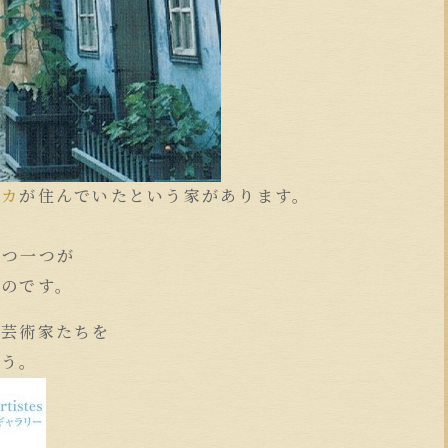
フカ
が住んでいたという家があります。
一つ一つが
なのです。
の芸術家たちを
ょう。