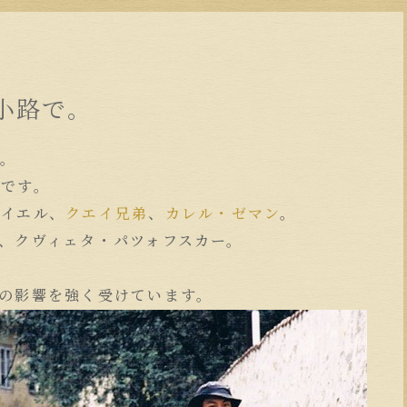
小路で。
す。
画です。
イエル、
クエイ兄弟
、
カレル・ゼマン
。
、クヴィェタ・パツォフスカー。
の影響を強く受けています。