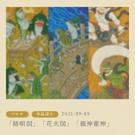
2021-09-05
,
ブログ
作品紹介
「踏唄図」「花火図」「風神雷神」